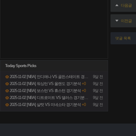
다음글
이전글
댓글 목록
Today Sports Picks
2025-11-02 [NBA] 인디애나 VS 골든스테이트 경기분석
9달 전
+0
2025-11-02 [NBA] 워싱턴 VS 올랜도 경기분석
+0
9달 전
2025-11-02 [NBA] 보스턴 VS 휴스턴 경기분석
+0
9달 전
2025-11-02 [NBA] 디트로이트 VS 댈러스 경기분석
+0
9달 전
2025-11-02 [NBA] 샬럿 VS 미네소타 경기분석
+0
9달 전