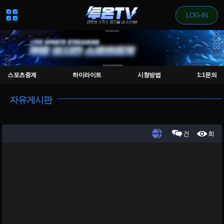
LOG-IN
스포츠중계
하이라이트
시청방법
1:1문의
자유게시판
건
회