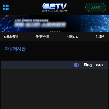
LOG-IN
스포츠중계
하이라이트
시청방법
1:1문의
자유게시판
건
회