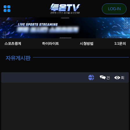
LOG-IN
스포츠중계
하이라이트
시청방법
1:1문의
자유게시판
건
회