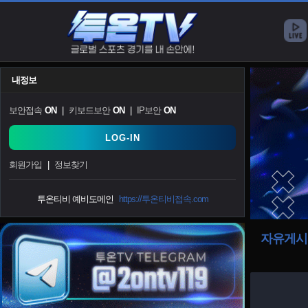
내정보
보안접속
ON
|
키보드보안
ON
|
IP보안
ON
LOG-IN
회원가입
|
정보찾기
투온티비 예비도메인
https://투온티비접속.com
자유게시