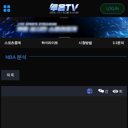
LOG-IN
스포츠중계
하이라이트
시청방법
1:1문의
NBA 분석
목록
건
회