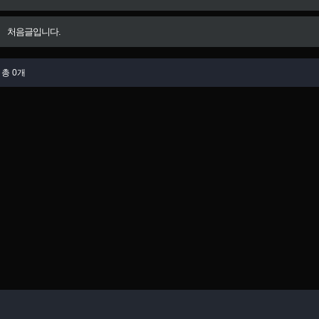
처음글입니다.
총 0개