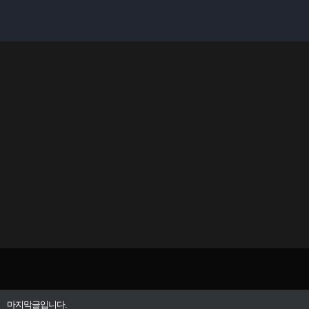
마지막글입니다.