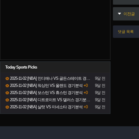
이전글
댓글 목록
Today Sports Picks
2025-11-02 [NBA] 인디애나 VS 골든스테이트 경기분석
9달 전
+0
2025-11-02 [NBA] 워싱턴 VS 올랜도 경기분석
+0
9달 전
2025-11-02 [NBA] 보스턴 VS 휴스턴 경기분석
+0
9달 전
2025-11-02 [NBA] 디트로이트 VS 댈러스 경기분석
+0
9달 전
2025-11-02 [NBA] 샬럿 VS 미네소타 경기분석
+0
9달 전