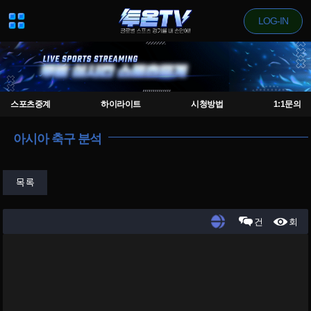
LOG-IN
스포츠중계
하이라이트
시청방법
1:1문의
아시아 축구 분석
목록
건
회