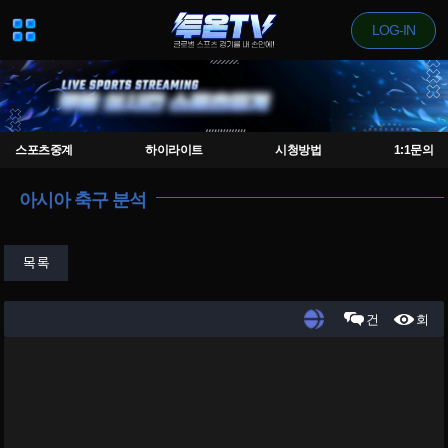
LOG-IN
스포츠중계
하이라이트
시청방법
1:1문의
아시아 축구 분석
목록
건
회